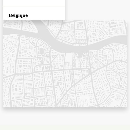
Belgique
Bénin
Bosnie Herzégovine
Brésil
Bulgarie
Burkina Faso
Burundi