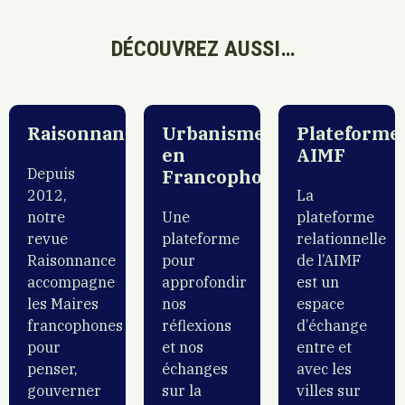
Cambodge
DÉCOUVREZ AUSSI…
Cameroun
Raisonnance
Urbanisme
Plateforme
en
AIMF
Canada
Depuis
Francophonie
2012,
La
Canada/Nouveau-
notre
Une
plateforme
Brunswick
revue
plateforme
relationnelle
Raisonnance
pour
de l’AIMF
accompagne
approfondir
est un
Canada/Québec
les Maires
nos
espace
francophones
réflexions
d’échange
Cap Vert
pour
et nos
entre et
penser,
échanges
avec les
gouverner
sur la
villes sur
Centrafrique