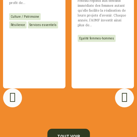
réseau répond aux besoins
profit de...
immédiats des femmes autant
qu’elle facilite la réalisation de
leurs projets d’avenir. Chaque
Culture / Patrimoine
année, l’AIMF investit ainsi
Résilience
Services essentiels
plus de...
Egalité femmes-hommes
TOUT VOIR