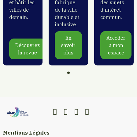
et bâtir les
fabrique
des sujets
villes de
de la ville
d’intérêt
demain.
durable et
commun.
Comores
inclusive.
Congo
En
Accéder
Découvrez
savoir
à mon
la revue
plus
espace
Côte d’Ivoire
Djibouti
Egypte
Etats-Unis
Mentions Légales
France